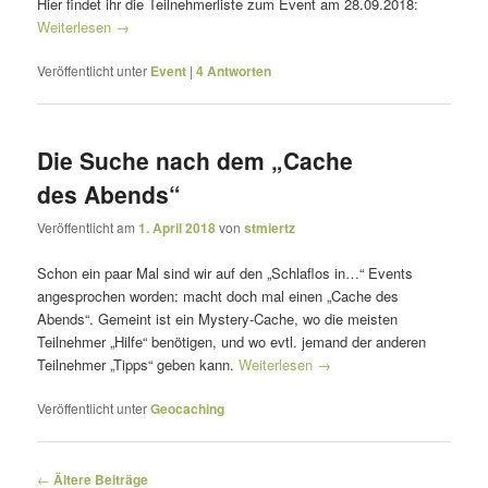
Hier findet ihr die Teilnehmerliste zum Event am 28.09.2018:
Weiterlesen
→
Veröffentlicht unter
Event
|
4
Antworten
Die Suche nach dem „Cache
des Abends“
Veröffentlicht am
1. April 2018
von
stmiertz
Schon ein paar Mal sind wir auf den „Schlaflos in…“ Events
angesprochen worden: macht doch mal einen „Cache des
Abends“. Gemeint ist ein Mystery-Cache, wo die meisten
Teilnehmer „Hilfe“ benötigen, und wo evtl. jemand der anderen
Teilnehmer „Tipps“ geben kann.
Weiterlesen
→
Veröffentlicht unter
Geocaching
Beitragsnavigation
←
Ältere Beiträge