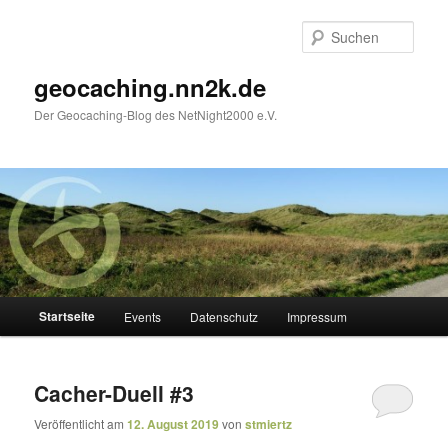
Zum
Zum
Inhalt
sekundären
Such
wechseln
Inhalt
wechseln
geocaching.nn2k.de
Der Geocaching-Blog des NetNight2000 e.V.
Hauptmenü
Startseite
Events
Datenschutz
Impressum
Cacher-Duell #3
Veröffentlicht am
12. August 2019
von
stmiertz