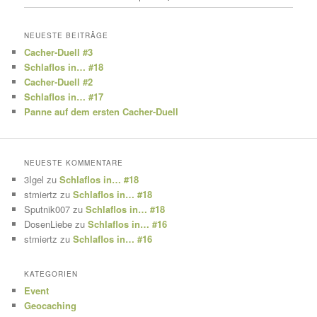
NEUESTE BEITRÄGE
Cacher-Duell #3
Schlaflos in… #18
Cacher-Duell #2
Schlaflos in… #17
Panne auf dem ersten Cacher-Duell
NEUESTE KOMMENTARE
3Igel
zu
Schlaflos in… #18
stmiertz
zu
Schlaflos in… #18
Sputnik007
zu
Schlaflos in… #18
DosenLiebe
zu
Schlaflos in… #16
stmiertz
zu
Schlaflos in… #16
KATEGORIEN
Event
Geocaching